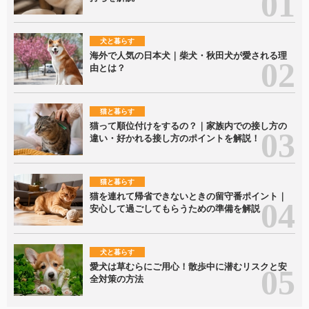
犬と暮らす
海外で人気の日本犬｜柴犬・秋田犬が愛される理
由とは？
猫と暮らす
猫って順位付けをするの？｜家族内での接し方の
違い・好かれる接し方のポイントを解説！
猫と暮らす
猫を連れて帰省できないときの留守番ポイント｜
安心して過ごしてもらうための準備を解説
犬と暮らす
愛犬は草むらにご用心！散歩中に潜むリスクと安
全対策の方法