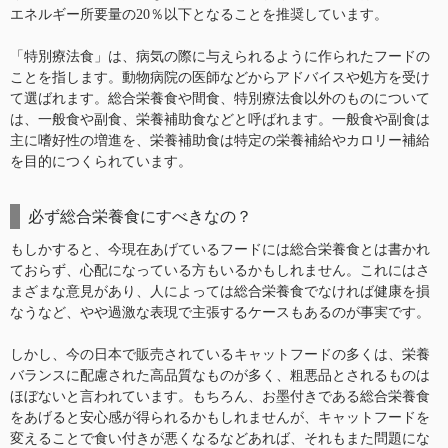
エネルギー所要量の20％以下となることを推奨しています。
「特別療法食」は、病気の際に与えられるように作られたフードの
ことを指します。動物病院の医師などからアドバイスや処方を受け
て選ばれます。総合栄養食や間食、特別療法食以外のものについて
は、一般食や副食、栄養補助食などと呼ばれます。一般食や副食は
主に嗜好性の増進を、栄養補助食は特定の栄養補給やカロリー補給
を目的につくられています。
必ず総合栄養食にすべきなの？
もしかすると、今現在あげているフードには総合栄養食とは書かれ
ておらず、心配になっている方もいるかもしれません。これにはさ
まざまな意見があり、人によっては総合栄養食でなければ健康を損
なうなど、やや過激な表現で主張するケースもあるのが事実です。
しかし、今の日本で販売されているキャットフードの多くは、栄養
バランスに配慮された高品質なものが多く、粗悪品とされるものは
ほぼないと言われています。もちろん、お墨付きである総合栄養食
をあげると安心感が得られるかもしれませんが、キャットフードを
変えることで食い付きが悪くなるなどあれば、それもまた問題にな