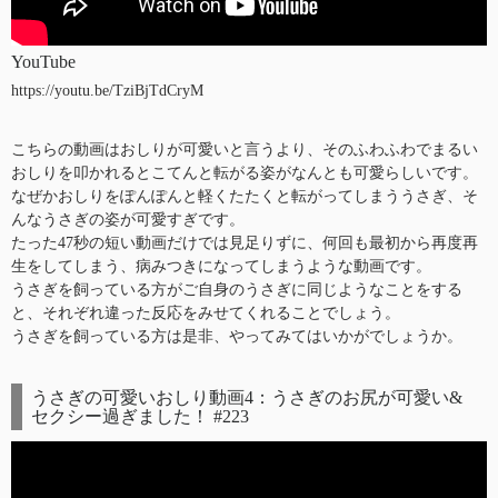
YouTube
https://youtu.be/TziBjTdCryM
こちらの動画はおしりが可愛いと言うより、そのふわふわでまるい
おしりを叩かれるとこてんと転がる姿がなんとも可愛らしいです。
なぜかおしりをぽんぽんと軽くたたくと転がってしまううさぎ、そ
んなうさぎの姿が可愛すぎです。
たった47秒の短い動画だけでは見足りずに、何回も最初から再度再
生をしてしまう、病みつきになってしまうような動画です。
うさぎを飼っている方がご自身のうさぎに同じようなことをする
と、それぞれ違った反応をみせてくれることでしょう。
うさぎを飼っている方は是非、やってみてはいかがでしょうか。
うさぎの可愛いおしり動画4：うさぎのお尻が可愛い&
セクシー過ぎました！ #223