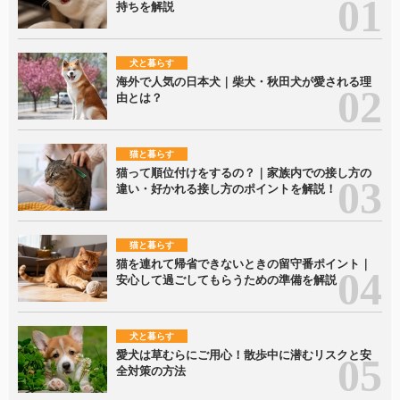
持ちを解説
犬と暮らす
海外で人気の日本犬｜柴犬・秋田犬が愛される理
由とは？
猫と暮らす
猫って順位付けをするの？｜家族内での接し方の
違い・好かれる接し方のポイントを解説！
猫と暮らす
猫を連れて帰省できないときの留守番ポイント｜
安心して過ごしてもらうための準備を解説
犬と暮らす
愛犬は草むらにご用心！散歩中に潜むリスクと安
全対策の方法