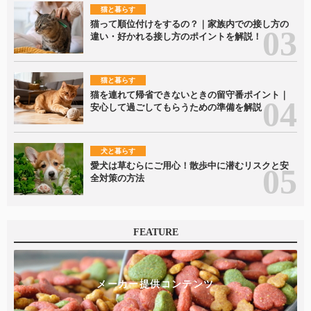
猫と暮らす
猫って順位付けをするの？｜家族内での接し方の
違い・好かれる接し方のポイントを解説！
猫と暮らす
猫を連れて帰省できないときの留守番ポイント｜
安心して過ごしてもらうための準備を解説
犬と暮らす
愛犬は草むらにご用心！散歩中に潜むリスクと安
全対策の方法
FEATURE
メーカー提供コンテンツ