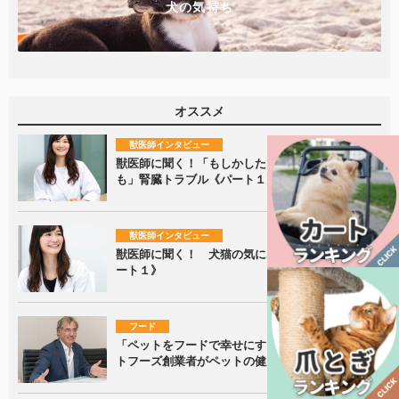
犬の気持ち
オススメ
獣医師インタビュー
獣医師に聞く！「もしかしたら気付いていないか
も」腎臓トラブル《パート１》
獣医師インタビュー
獣医師に聞く！ 犬猫の気になる胃腸の病気《パ
ート１》
フード
「ペットをフードで幸せにする」ファルミナペッ
トフーズ創業者がペットの健康を支える！