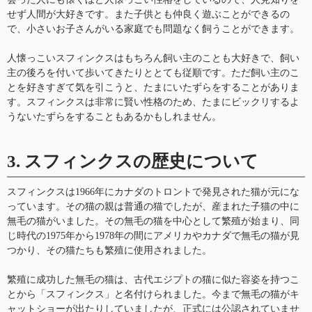
せず人間が大好きです。また子供とも仲良く遊ぶことができるの
で、小さいお子さんがいる家庭でも問題なく飼うことができます。
人懐っこいスフィンクスはもちろん飼い主のことも大好きで、飼い
主の後ろを付いて歩いてきたりととても従順です。ただ飼い主のこ
とを好きすぎて気を引こうと、たまにいたずらをすることがありま
す。スフィンクスは非常に賢い性格のため、たまにビックリするよ
うないたずらをすることもあるかもしれません。
3. スフィンクスの歴史について
スフィンクスは1966年にカナダのトロントで発見された猫が元にな
っています。その猫の親は普通の猫でしたが、産まれた子猫の中に
無毛の猫がいました。その無毛の猫を中心として繁殖が始まり、同
じ時代の1975年から1978年の間にアメリカやカナダで無毛の猫が見
つかり、その猫たちも繁殖に使用されました。
繁殖に成功した無毛の猫は、古代エジプトの猫に似た容姿を持つこ
とから「スフィンクス」と名付けられました。今まで無毛の猫がキ
ャットショーが出たりしていましたが、正式には公認されていませ