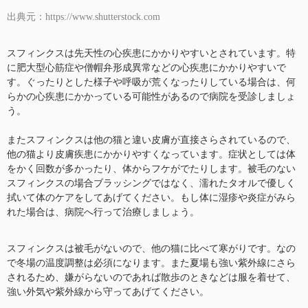
出典元：https://www.shutterstock.com
スフィンクスは先天性の心疾患にかかりやすいとされています。特
に肥大型心筋症や僧帽弁形成異常などの心疾患にかかりやすいで
す。ぐったりとした様子や呼吸が荒くなったりしている場合は、何
らかの心疾患にかかっている可能性があるので病院を受診しましょ
う。
またスフィンクスは他の猫と違い皮膚が直接さらされているので、
他の猫より皮膚疾患にかかりやすくなっています。症状としては体
をかく回数が多かったり、体からフケがでたりします。被毛のない
スフィンクスの場合ブラッシングではなく、濡れたタオルで優しく
拭いて体のケアをしてあげてください。もし体に湿疹や炎症がみら
れた場合は、病院へ行って治療しましょう。
スフィンクスは被毛がないので、他の猫に比べて寒がりです。なの
で冬場の温度調整は必須になります。また夏場も強い紫外線にさら
されるため、嫌がらないのであれば散歩のときなどは服を着せて、
強い外気や紫外線から守ってあげてください。