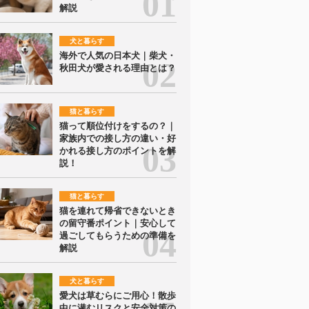
解説
犬と暮らす
海外で人気の日本犬｜柴犬・
秋田犬が愛される理由とは？
猫と暮らす
猫って順位付けをするの？｜
家族内での接し方の違い・好
かれる接し方のポイントを解
説！
猫と暮らす
猫を連れて帰省できないとき
の留守番ポイント｜安心して
過ごしてもらうための準備を
解説
犬と暮らす
愛犬は草むらにご用心！散歩
中に潜むリスクと安全対策の