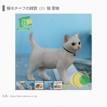
猫モチーフの雑貨（1）猫 置物
出典：
https//item.rakuten.co.jp