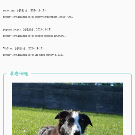
sopo tytto（参照日：2024-11-15）
https://item.rakuten.co.jp/sopotytto/compass1605847007/
poppen poppin（参照日：2024-11-15）
https://item.rakuten.co.jp/poppen-poppin/10000061/
VieShop（参照日：2024-11-15）
https://item.rakuten.co.jp/vie-shop-family/811327/
著者情報