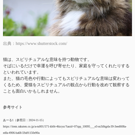
出典：https://www.shutterstock.com/
猫は、スピリチュアルな意味を持つ動物です。
そばにいるだけで幸運を呼び寄せたり、家庭を守ってくれたりする
といわれています。
また、猫の毛色や行動によってもスピリチュアルな意味は変わって
くるため、愛猫をスピリチュアルの観点から行動を改めて観察する
ことも面白いかもしれません。
参考サイト
あーる1（参照日：2024-11-15）
https://item.rakuten.co.jp/a-ru001/571-kb0r-4hicyu/?iasid=07rpp_10095___e3-m3i8qpfa-39-3eed608a-
edfa-4906-ba68-59a91150e90a