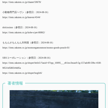
https://item.rakuten.co.jp/chanet/59678/
小動物専門店ヘヴン（参照日：2024-08-16）
https://item.rakuten.co.jp/heaven/4544/
dolcissimo（参照日：2024-08-16）
https://item.rakuten.co.jp/kobe-s/pet-80862/
ももんがもんもん共和国（参照日：2024-08-16）
https://item.rakuten.co.jp/momongamonmon/momo-goods-pouch-01/
SBSコーポレーション（参照日：2024-08-16）
https://item.rakuten.co.jp/sbspet/ferlit5/?iasid=07rpp_10095___e8-lzw3max9-5g-157adc80-59bc-418f-
9f53-bf580544df5a
https://item.rakuten.co.jp/sbspet/hoglit6/
著者情報