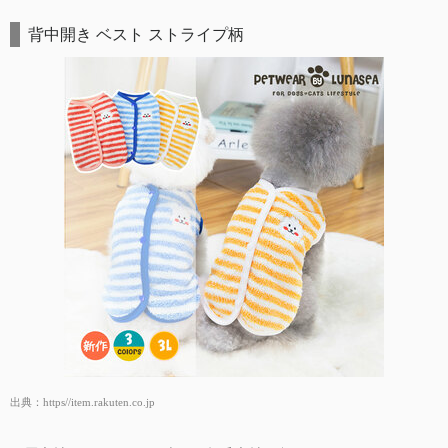
背中開き ベスト ストライプ柄
出典：
https//item.rakuten.co.jp