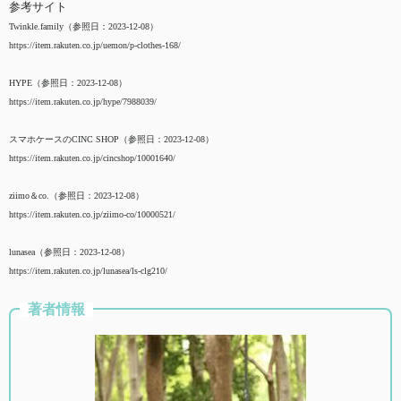
参考サイト
Twinkle.family（参照日：2023-12-08）
https://item.rakuten.co.jp/uemon/p-clothes-168/
HYPE（参照日：2023-12-08）
https://item.rakuten.co.jp/hype/7988039/
スマホケースのCINC SHOP（参照日：2023-12-08）
https://item.rakuten.co.jp/cincshop/10001640/
ziimo＆co.（参照日：2023-12-08）
https://item.rakuten.co.jp/ziimo-co/10000521/
lunasea（参照日：2023-12-08）
https://item.rakuten.co.jp/lunasea/ls-clg210/
著者情報