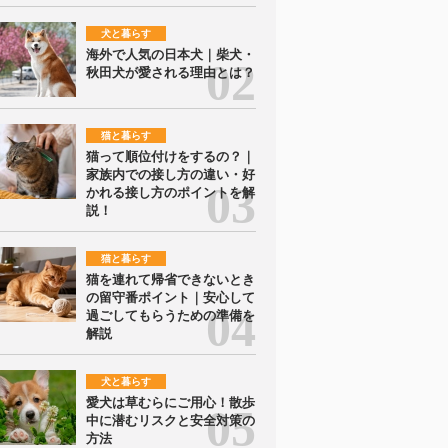
犬と暮らす
海外で人気の日本犬｜柴犬・
秋田犬が愛される理由とは？
猫と暮らす
猫って順位付けをするの？｜
家族内での接し方の違い・好
かれる接し方のポイントを解
説！
猫と暮らす
猫を連れて帰省できないとき
の留守番ポイント｜安心して
過ごしてもらうための準備を
解説
犬と暮らす
愛犬は草むらにご用心！散歩
中に潜むリスクと安全対策の
方法