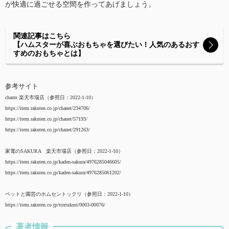
が快適に過ごせる空間を作ってあげましょう。
関連記事はこちら
【ハムスターが喜ぶおもちゃを選びたい！人気のあるおす
すめのおもちゃとは】
参考サイト
charm 楽天市場店（参照日：2022-1-10）
https://item.rakuten.co.jp/chanet/234706/
https://item.rakuten.co.jp/chanet/57193/
https://item.rakuten.co.jp/chanet/291263/
家電のSAKURA 楽天市場店（参照日：2022-1-10）
https://item.rakuten.co.jp/kaden-sakura/4976285046605/
https://item.rakuten.co.jp/kaden-sakura/4976285061202/
ペットと園芸のホムセントックリ（参照日：2022-1-10）
https://item.rakuten.co.jp/toxtukuri/0003-00076/
著者情報