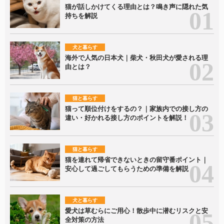
猫が話しかけてくる理由とは？鳴き声に隠れた気
持ちを解説
犬と暮らす
海外で人気の日本犬｜柴犬・秋田犬が愛される理
由とは？
猫と暮らす
猫って順位付けをするの？｜家族内での接し方の
違い・好かれる接し方のポイントを解説！
猫と暮らす
猫を連れて帰省できないときの留守番ポイント｜
安心して過ごしてもらうための準備を解説
犬と暮らす
愛犬は草むらにご用心！散歩中に潜むリスクと安
全対策の方法