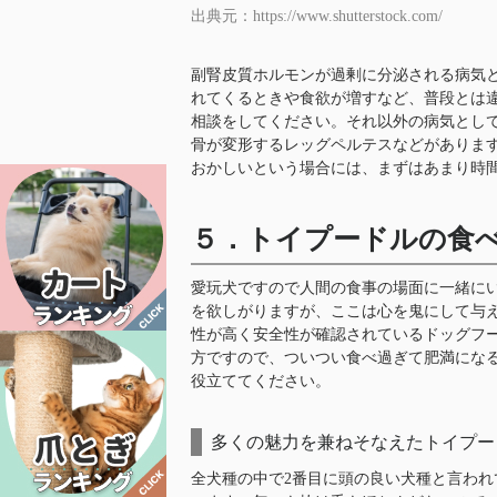
出典元：https://www.shutterstock.com/
副腎皮質ホルモンが過剰に分泌される病気
れてくるときや食欲が増すなど、普段とは
相談をしてください。それ以外の病気とし
骨が変形するレッグペルテスなどがありま
おかしいという場合には、まずはあまり時
５．トイプードルの食
愛玩犬ですので人間の食事の場面に一緒に
を欲しがりますが、ここは心を鬼にして与
性が高く安全性が確認されているドッグフ
方ですので、ついつい食べ過ぎて肥満にな
役立ててください。
多くの魅力を兼ねそなえたトイプー
全犬種の中で2番目に頭の良い犬種と言わ