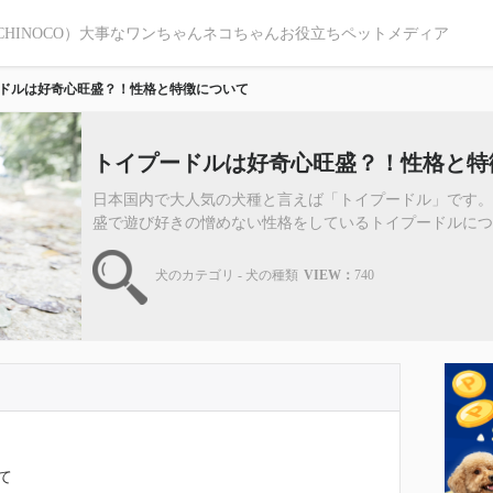
CHINOCO）大事なワンちゃんネコちゃんお役立ちペットメディア
ドルは好奇心旺盛？！性格と特徴について
トイプードルは好奇心旺盛？！性格と特
日本国内で大人気の犬種と言えば「トイプードル」です
盛で遊び好きの憎めない性格をしているトイプードルについて
犬のカテゴリ - 犬の種類
VIEW：
740
て