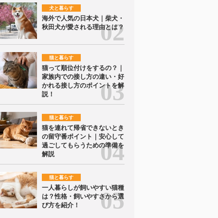
犬と暮らす
海外で人気の日本犬｜柴犬・
秋田犬が愛される理由とは？
猫と暮らす
猫って順位付けをするの？｜
家族内での接し方の違い・好
かれる接し方のポイントを解
説！
猫と暮らす
猫を連れて帰省できないとき
の留守番ポイント｜安心して
過ごしてもらうための準備を
解説
猫と暮らす
一人暮らしが飼いやすい猫種
は？性格・飼いやすさから選
び方を紹介！