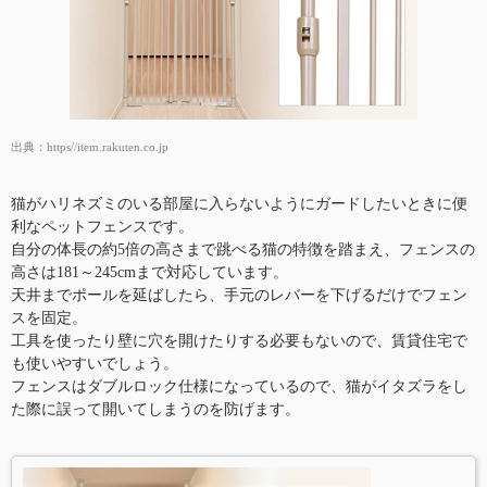
出典：
https//item.rakuten.co.jp
猫がハリネズミのいる部屋に入らないようにガードしたいときに便
利なペットフェンスです。
自分の体長の約5倍の高さまで跳べる猫の特徴を踏まえ、フェンスの
高さは181～245cmまで対応しています。
天井までポールを延ばしたら、手元のレバーを下げるだけでフェン
スを固定。
工具を使ったり壁に穴を開けたりする必要もないので、賃貸住宅で
も使いやすいでしょう。
フェンスはダブルロック仕様になっているので、猫がイタズラをし
た際に誤って開いてしまうのを防げます。