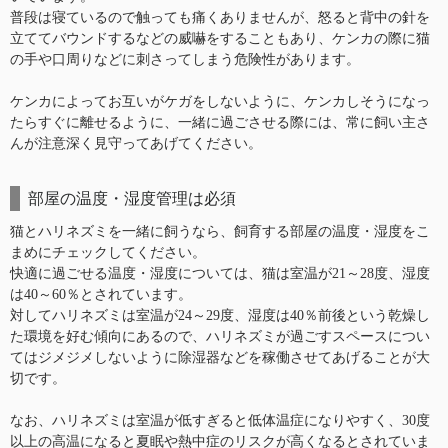
普段は寝ているので触っても痛くありませんが、怒ると背中の針を
立ててバウンドするなどの威嚇をすることもあり、ケンカの際に猫
の手や口周りなどに刺さってしまう危険性があります。
ケンカによってお互いがケガをしないように、ケンカしそうになっ
たらすぐに離せるように、一緒に過ごさせる際には、常に飼い主さ
んが注意深く見守ってあげてください。
部屋の温度・湿度管理は必須
猫とハリネズミを一緒に飼うなら、飼育する部屋の温度・湿度をこ
まめにチェックしてください。
快適に過ごせる温度・湿度については、猫は室温が21～28度、湿度
は40～60％とされています。
対してハリネズミは室温が24～29度、湿度は40％前後という乾燥し
た環境を好む傾向にあるので、ハリネズミが過ごすスペースについ
てはジメジメしないように除湿器などを稼働させてあげることが大
切です。
なお、ハリネズミは室温が低すぎると低体温症になりやすく、30度
以上の高温になると夏眠や熱中症のリスクが高くなるとされていま