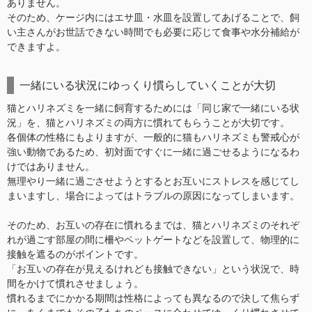
ありません。
そのため、ケージ内にはエサ皿・水皿を設置してあげることで、飼
い主さんがお世話できない時間でも必要に応じて食事や水分補給が
できますよ。
一緒にいる状況にゆっくり慣らしていくことが大切
猫とハリネズミを一緒に飼育するためには「同じ家で一緒にいる状
況」を、猫とハリネズミの両方に慣れてもらうことが大切です。
各個体の性格にもよりますが、一般的に猫もハリネズミも警戒心が
強い動物であるため、初対面ですぐに一緒に過ごせるようになるわ
けではありません。
無理やり一緒に過ごさせようとするとお互いにストレスを感じてし
まいますし、場合によってはトラブルの原因になってしまいます。
そのため、お互いの存在に慣れるまでは、猫とハリネズミのそれぞ
れが過ごす部屋の間に柵やペットゲートなどを設置して、物理的に
接触を遮るのがポイントです。
「お互いの存在が見えるけれども接触できない」という状況で、時
間をかけて慣れさせましょう。
慣れるまでにかかる期間は性格によっても異なるので決して焦らず