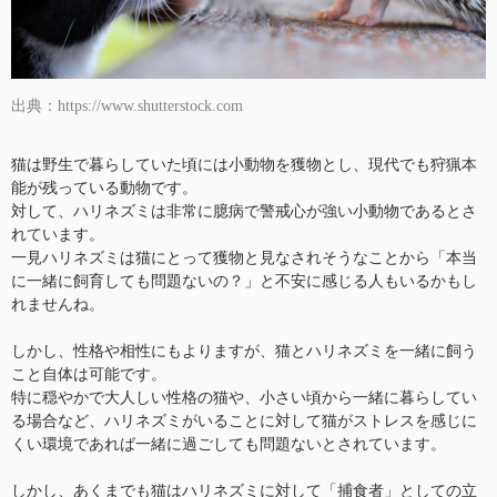
出典：https://www.shutterstock.com
猫は野生で暮らしていた頃には小動物を獲物とし、現代でも狩猟本
能が残っている動物です。
対して、ハリネズミは非常に臆病で警戒心が強い小動物であるとさ
れています。
一見ハリネズミは猫にとって獲物と見なされそうなことから「本当
に一緒に飼育しても問題ないの？」と不安に感じる人もいるかもし
れませんね。
しかし、性格や相性にもよりますが、猫とハリネズミを一緒に飼う
こと自体は可能です。
特に穏やかで大人しい性格の猫や、小さい頃から一緒に暮らしてい
る場合など、ハリネズミがいることに対して猫がストレスを感じに
くい環境であれば一緒に過ごしても問題ないとされています。
しかし、あくまでも猫はハリネズミに対して「捕食者」としての立