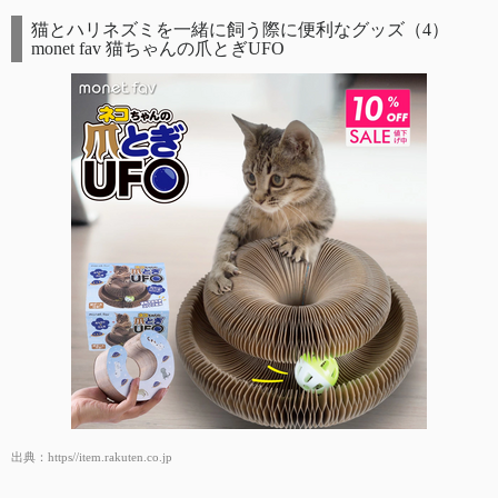
猫とハリネズミを一緒に飼う際に便利なグッズ（4）
monet fav 猫ちゃんの爪とぎUFO
出典：
https//item.rakuten.co.jp