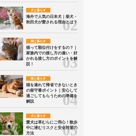
犬と暮らす
海外で人気の日本犬｜柴犬・
秋田犬が愛される理由とは？
猫と暮らす
猫って順位付けをするの？｜
家族内での接し方の違い・好
かれる接し方のポイントを解
説！
猫と暮らす
猫を連れて帰省できないとき
の留守番ポイント｜安心して
過ごしてもらうための準備を
解説
犬と暮らす
愛犬は草むらにご用心！散歩
中に潜むリスクと安全対策の
方法