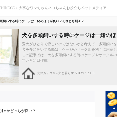
CHINOCO）大事なワンちゃんネコちゃんお役立ちペットメディア
頭飼いする時にケージは一緒のほうが良い？それとも別々？
犬を多頭飼いする時にケージは一緒のほ
愛犬がひとりで寂しいのではないかと考えて、多頭飼いを
犬を多頭飼いする際は、ケージやサークルを別々に用意し
この記事では、犬を多頭飼いする時のケージやサークルの使
年07月14日作成
犬のカテゴリ - 犬と暮らす
VIEW：
2,113
別々かどっちが良い？