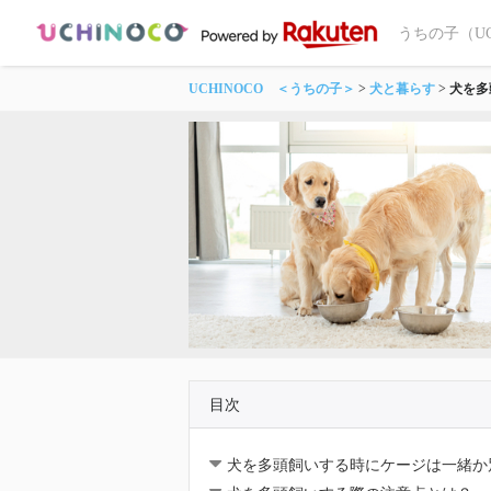
うちの子（U
UCHINOCO ＜うちの子＞
犬と暮らす
犬を多
目次
犬を多頭飼いする時にケージは一緒か