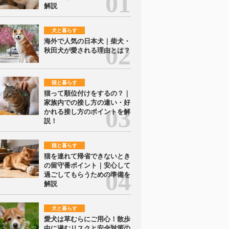
解説
犬と暮らす
海外で人気の日本犬｜柴犬・
秋田犬が愛される理由とは？
猫と暮らす
猫って順位付けをするの？｜
家族内での接し方の違い・好
かれる接し方のポイントを解
説！
猫と暮らす
猫を連れて帰省できないとき
の留守番ポイント｜安心して
過ごしてもらうための準備を
解説
犬と暮らす
愛犬は草むらにご用心！散歩
中に潜むリスクと安全対策の