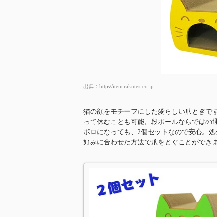
出典：
https//item.rakuten.co.jp
猫の顔をモチーフにした愛らしい爪とぎで
って休むことも可能。段ボールならではの
ボロになっても、2個セットなので安心。
好みに合わせた方法で爪をとぐことができ