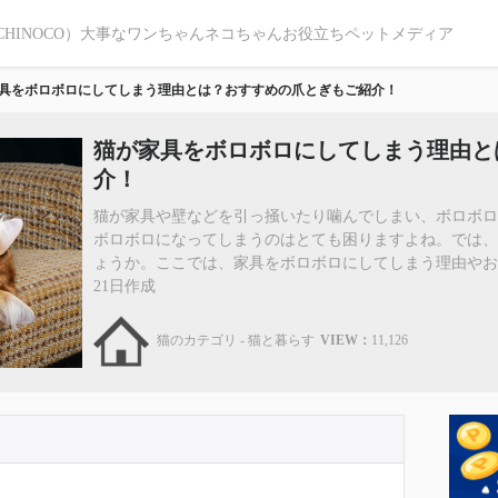
CHINOCO）大事なワンちゃんネコちゃんお役立ちペットメディア
具をボロボロにしてしまう理由とは？おすすめの爪とぎもご紹介！
猫が家具をボロボロにしてしまう理由と
介！
猫が家具や壁などを引っ掻いたり噛んでしまい、ボロボ
ボロボロになってしまうのはとても困りますよね。では
ょうか。ここでは、家具をボロボロにしてしまう理由やおすす
21日作成
猫のカテゴリ - 猫と暮らす
VIEW：
11,126