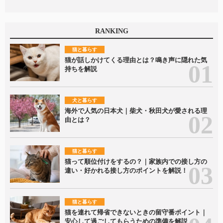
RANKING
猫と暮らす
猫が話しかけてくる理由とは？鳴き声に隠れた気
持ちを解説
犬と暮らす
海外で人気の日本犬｜柴犬・秋田犬が愛される理
由とは？
猫と暮らす
猫って順位付けをするの？｜家族内での接し方の
違い・好かれる接し方のポイントを解説！
猫と暮らす
猫を連れて帰省できないときの留守番ポイント｜
安心して過ごしてもらうための準備を解説