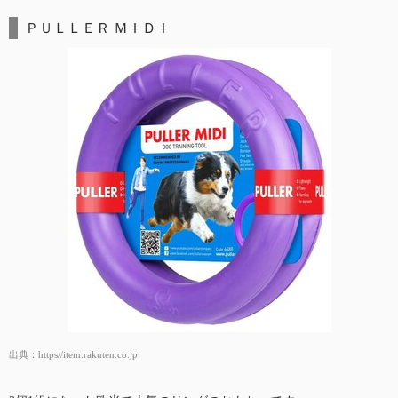
ＰＵＬＬＥＲ ＭＩＤＩ
出典：
https//item.rakuten.co.jp