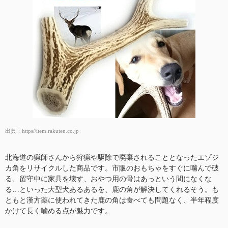
出典：
https//item.rakuten.co.jp
北海道の猟師さんから狩猟や駆除で廃棄されることとなったエゾジ
カ角をリサイクルした商品です。市販のおもちゃをすぐに噛んで破
る、留守中に家具を壊す、おやつ用の骨はあっという間になくな
る…といった大型犬あるあるを、鹿の角が解決してくれるそう。も
ともと漢方薬に使われてきた鹿の角は食べても問題なく、半年程度
かけて長く噛める点が魅力です。