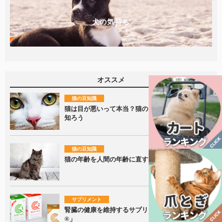
犬の気持ち
オススメ
猫の豆知識
猫は目が悪いって本当？猫の目の仕組みについて
知ろう
猫の豆知識
猫の年齢を人間の年齢に直すとどれくらい？
サプリメント
腎臓の健康を維持するサプリメント「カリナール
®」