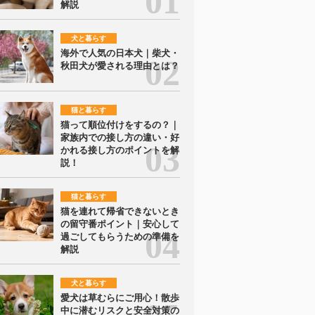
解説
犬と暮らす
海外で人気の日本犬｜柴犬・
秋田犬が愛される理由とは？
猫と暮らす
猫って順位付けをするの？｜
家族内での接し方の違い・好
かれる接し方のポイントを解
説！
猫と暮らす
猫を連れて帰省できないとき
の留守番ポイント｜安心して
過ごしてもらうための準備を
解説
犬と暮らす
愛犬は草むらにご用心！散歩
中に潜むリスクと安全対策の