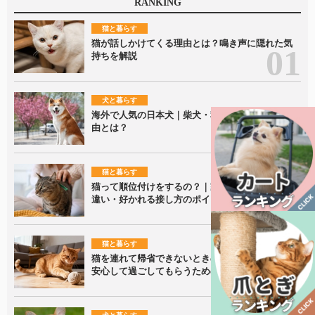
RANKING
猫と暮らす
猫が話しかけてくる理由とは？鳴き声に隠れた気
持ちを解説
犬と暮らす
海外で人気の日本犬｜柴犬・秋田犬が愛される理
由とは？
猫と暮らす
猫って順位付けをするの？｜家族内での接し方の
違い・好かれる接し方のポイントを解説！
猫と暮らす
猫を連れて帰省できないときの留守番ポイント｜
安心して過ごしてもらうための準備を解説