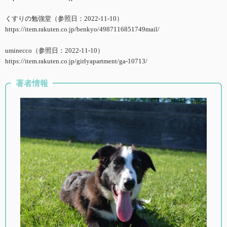
くすりの勉強堂（参照日：2022-11-10）
https://item.rakuten.co.jp/benkyo/4987116851749mail/
uminecco（参照日：2022-11-10）
https://item.rakuten.co.jp/girlyapartment/ga-10713/
著者情報