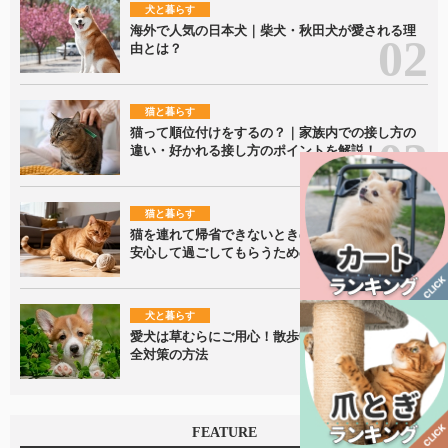
犬と暮らす
海外で人気の日本犬｜柴犬・秋田犬が愛される理
由とは？
猫と暮らす
猫って順位付けをするの？｜家族内での接し方の
違い・好かれる接し方のポイントを解説！
猫と暮らす
猫を連れて帰省できないときの留守番ポイント｜
安心して過ごしてもらうための準備を解説
犬と暮らす
愛犬は草むらにご用心！散歩中に潜むリスクと安
全対策の方法
FEATURE