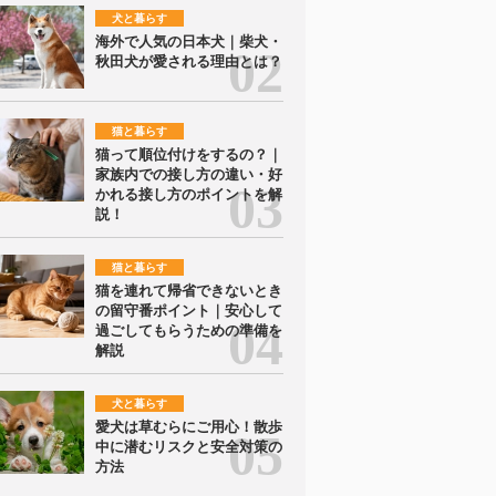
犬と暮らす
海外で人気の日本犬｜柴犬・
秋田犬が愛される理由とは？
猫と暮らす
猫って順位付けをするの？｜
家族内での接し方の違い・好
かれる接し方のポイントを解
説！
猫と暮らす
猫を連れて帰省できないとき
の留守番ポイント｜安心して
過ごしてもらうための準備を
解説
犬と暮らす
愛犬は草むらにご用心！散歩
中に潜むリスクと安全対策の
方法