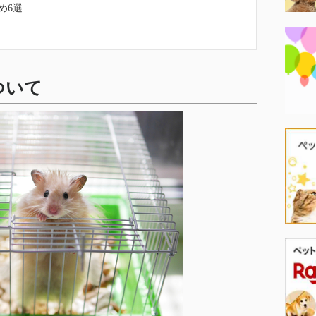
め6選
ついて