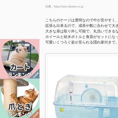
出典：
https//item.rakuten.co.jp
こちらのケージは透明なので中が見やすく
拡張も出来るので、成長や数に合わせて大
大きな扉は取り外し可能で、丸洗いできる
ホイールと給水ボトルと食器がセットにな
可愛いくつろぐ姿が見られる隠れ家付きで