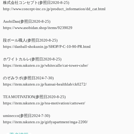
株式会社コンセプト(参照日2020-8-25)
http://www.concept-inc.co.jp/product_information/dd_cat.html
AsobiDan(参照日2020-8-25)
https://www.asobidan.shop/items/9239029
段ボール職人(参照日2020-8-25)
https://danball-shokunin.jp/SHOP/P-C-10-90-PR.html
ホワイトカルレ(参照日2020-8-25)
https://item.rakuten.co.jp/whitecalle/cat-tower-cube/
のぞみラボ(参照日2024-7-30)
https://item.rakuten.co.jp/kansai-healthlab/ck0272/
TEA MOTIVATION(参照日2020-8-25)
https://item.rakuten.co.jp/tea-motivation/cattower/
uminecco(参照日2024-7-30)
https://item.rakuten.co.jp/girlyapartment/mga-2200/