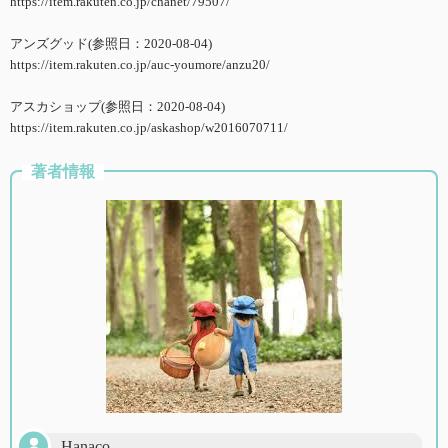
https://item.rakuten.co.jp/chanet/79507/
アンズグッド(参照日：2020-08-04)
https://item.rakuten.co.jp/auc-youmore/anzu20/
アスカショップ(参照日：2020-08-04)
https://item.rakuten.co.jp/askashop/w2016070711/
著者情報
Hanaco