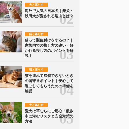
犬と暮らす
海外で人気の日本犬｜柴犬・
秋田犬が愛される理由とは？
猫と暮らす
猫って順位付けをするの？｜
家族内での接し方の違い・好
かれる接し方のポイントを解
説！
猫と暮らす
猫を連れて帰省できないとき
の留守番ポイント｜安心して
過ごしてもらうための準備を
解説
犬と暮らす
愛犬は草むらにご用心！散歩
中に潜むリスクと安全対策の
方法