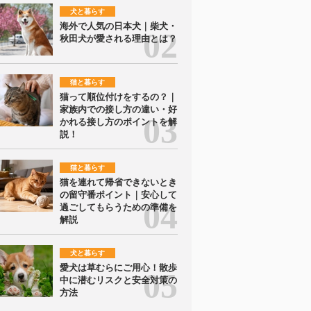
犬と暮らす
海外で人気の日本犬｜柴犬・
秋田犬が愛される理由とは？
猫と暮らす
猫って順位付けをするの？｜
家族内での接し方の違い・好
かれる接し方のポイントを解
説！
猫と暮らす
猫を連れて帰省できないとき
の留守番ポイント｜安心して
過ごしてもらうための準備を
解説
犬と暮らす
愛犬は草むらにご用心！散歩
中に潜むリスクと安全対策の
方法