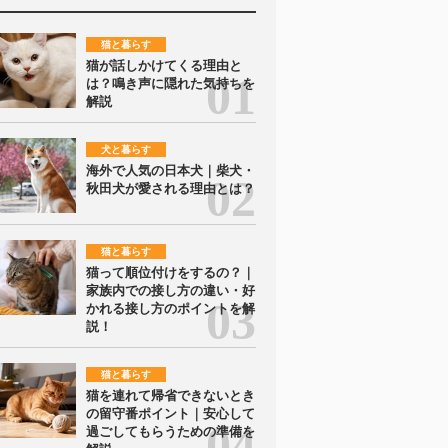
猫と暮らす
猫が話しかけてくる理由と
は？鳴き声に隠れた気持ちを
解説
犬と暮らす
海外で人気の日本犬｜柴犬・
秋田犬が愛される理由とは？
猫と暮らす
猫って順位付けをするの？｜
家族内での接し方の違い・好
かれる接し方のポイントを解
説！
猫と暮らす
猫を連れて帰省できないとき
の留守番ポイント｜安心して
過ごしてもらうための準備を