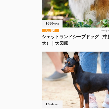
1080
views
犬の種類
2025年
シェットランドシープドッグ（中
犬）｜犬図鑑
1364
views