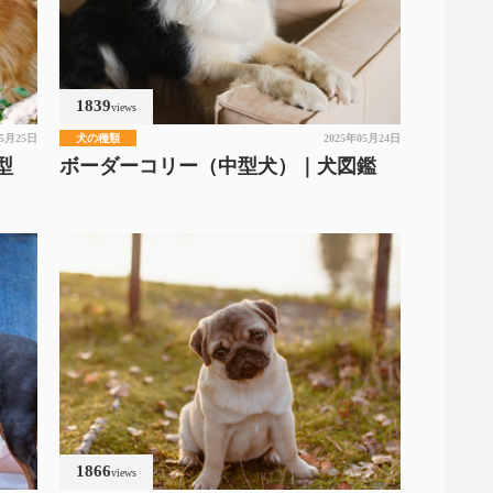
1839
views
05月25日
犬の種類
2025年05月24日
型
ボーダーコリー（中型犬）｜犬図鑑
1866
views