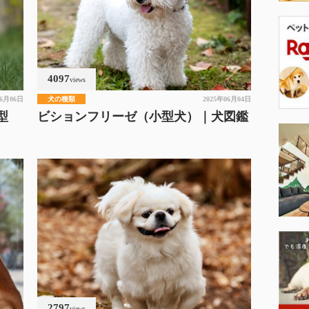
4097
views
06月06日
犬の種類
2025年06月04日
型
ビションフリーゼ（小型犬）｜犬図鑑
2797
views