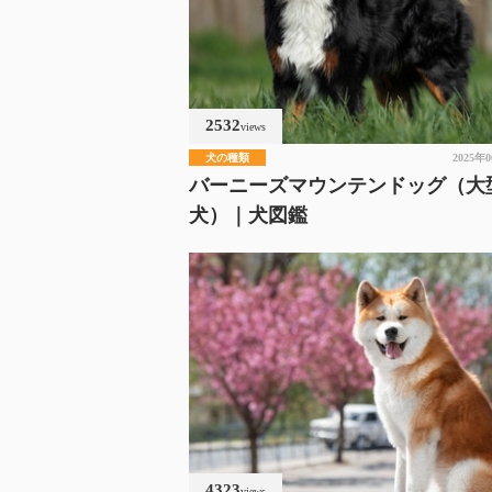
2532
views
犬の種類
2025年
バーニーズマウンテンドッグ（大
犬）｜犬図鑑
4323
views