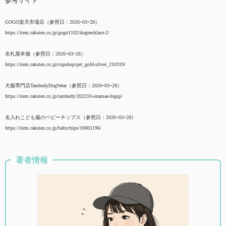
参考サイト
GOGO楽天市場店（参照日：2026ｰ03ｰ28）
https://item.rakuten.co.jp/gogo1102/dognecklace-2/
名札屋本舗（参照日：2026ｰ03ｰ28）
https://item.rakuten.co.jp/cnpshop/pet_gold-silver_210319/
犬服専門店TambedyDogWear（参照日：2026ｰ03ｰ28）
https://item.rakuten.co.jp/tambedy/202210-onamae-bigsp/
名入れこども服のベビーチップス（参照日：2026ｰ03ｰ28）
https://item.rakuten.co.jp/babychips/10001196/
著者情報