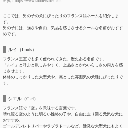
出典：https://www.shutterstock.com
ここでは、男の子の犬にぴったりのフランス語ネームを紹介しま
す。
男の子には、強さや自由、気品を感じさせるクールな名前がおすす
めです。
ルイ（Louis）
フランス王室でも多く使われてきた、歴史ある名前です。
「ルイ」と呼ぶと親しみやすく、上品さとかわいらしさの両方を感
じさせます。
体格のしっかりした大型犬や、凛とした雰囲気の犬種にぴったりで
す。
シエル（Ciel）
フランス語で「空」を意味する言葉です。
晴れ渡る空のように明るい性格の子や、自由に走り回る元気な犬に
おすすめ。
ゴールデンレトリバーやラブラドールなど、活発な大型犬にもよく