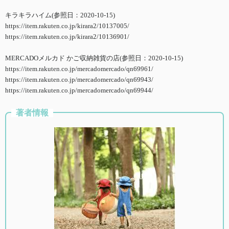
キラキラハイム(参照日：2020-10-15)
https://item.rakuten.co.jp/kirara2/10137005/
https://item.rakuten.co.jp/kirara2/10136901/
MERCADOメルカド かご収納雑貨の店(参照日：2020-10-15)
https://item.rakuten.co.jp/mercadomercado/qn69961/
https://item.rakuten.co.jp/mercadomercado/qn69943/
https://item.rakuten.co.jp/mercadomercado/qn69944/
著者情報