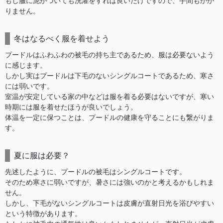
もし服に泥がついても洗濯をすれば良いだけですので、手間もかか
りません。
冬はなるべく服を着せよう
プードルはふわふわの被毛の持ち主であるため、服は必要ないよう
に感じます。
しかし実はプードルは下毛のないシングルコートであるため、寒さ
には弱いです。
室温が安定している家の中などは服を着る必要はないですが、寒い
時期には服を着せたほうが良いでしょう。
体温を一定に保つことは、プードルの健康を守ることにも繋がりま
す。
夏に服は必要？
先述したように、プードルの被毛はシングルコートです。
そのため寒さに弱いですが、暑さには強いのかと考えるかもしれま
せん。
しかし、下毛がないシングルコートは皮膚が直射日光を浴びやすい
という特徴があります。