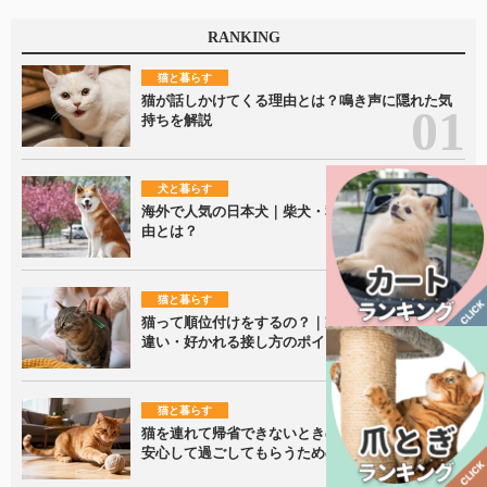
RANKING
猫と暮らす
猫が話しかけてくる理由とは？鳴き声に隠れた気
持ちを解説
犬と暮らす
海外で人気の日本犬｜柴犬・秋田犬が愛される理
由とは？
猫と暮らす
猫って順位付けをするの？｜家族内での接し方の
違い・好かれる接し方のポイントを解説！
猫と暮らす
猫を連れて帰省できないときの留守番ポイント｜
安心して過ごしてもらうための準備を解説