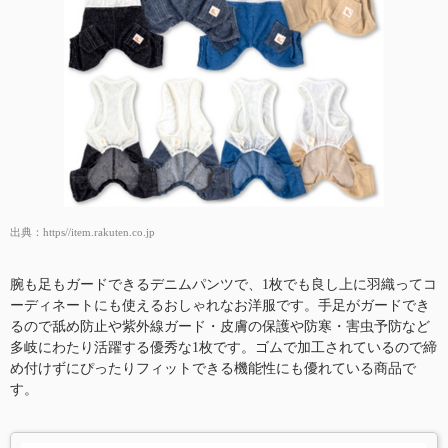
出典：
https//item.rakuten.co.jp
腕も足もガードできるデニムパンツで、1枚でも良し上に羽織ってコ
ーディネートにも使えるおしゃれなお洋服です。手足がガードでき
るので舐め防止や紫外線ガード・皮膚の保護や防寒・害虫予防など
多岐にわたり活躍する優秀な1枚です。ゴムで加工されているので締
め付けずにぴったりフィットできる機能性にも優れている商品で
す。