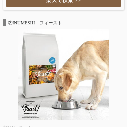
楽天で検索 >>
③INUMESHI フィースト
出典：
https//item.rakuten.co.jp