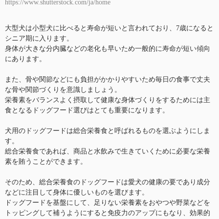
https://www.shutterstock.com/ja/home
大型犬は小型犬に比べると寿命が短いと言われており、7歳になると
シニア期に入ります。
身体が大きな分内臓などの老化も早いため一般的に寿命が短い傾向
にあります。
また、骨や関節などにも負担がかかりやすいため毎日の食事で丈夫
な骨や関節づくりを意識しましょう。
栄養素をバランスよく摂取して健康な身体づくりをするためには主
食となるドッグフード選びはとても重要になります。
犬用のドッグフードは総合栄養食と呼ばれるものを選ぶようにしま
す。
総合栄養食であれば、商品と水飲みで生きていくために必要な栄養
素を賄うことができます。
そのため、総合栄養食のドッグフードは愛犬の健康の要であり成分
などに注目して身体に優しいものを選びます。
ドッグフードを基盤にして、足りない栄養素をおやつや野菜などを
トッピングして補うようにすると免疫力のアップにもなり、効果的